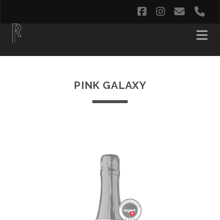
facebook
instagram
email
ph
PINK GALAXY