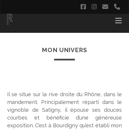
facebook
instagram
email
ph
MON UNIVERS
Il se situe sur la rive droite du Rhône, dans le
mandement. Principalement réparti dans le
vignoble de Satigny, il épouse ses douces
courbes et bénéficie d’une généreuse
exposition. C’est à Bourdigny qu’est établi mon